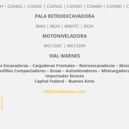
H | CG946G | CG956C | CG956G | CG956H | CG948H | CG958H | 
PALA RETROEXCAVADORA
866H | 862H | 866HTC | 862H
MOTONIVELADORA
MG1320C | MG1320H
VIAL WARNES
 Excavadoras – Cargadoras Frontales – Retroexcavadoras – Mot
odillos Compactadores – Gruas – Autoelevadores – Minicargador
Importador Directo
Capital Federal – Buenos Aires
info@vialwarnes.com