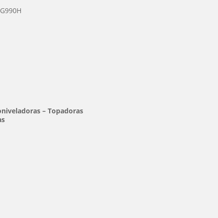
CG990H
oniveladoras – Topadoras
as