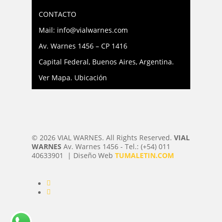
CONTACTO
Mail: info@vialwarnes.com
Av. Warnes 1456 – CP 1416
Capital Federal, Buenos Aires, Argentina.
Ver Mapa. Ubicación
© 2026 VIAL WARNES. All Rights Reserved.
VIAL
WARNES
Av. Warnes 1456 - Tel.: (+54) 011
40633901 | Diseño Web
TUMALETIN.COM
facebook
instagram