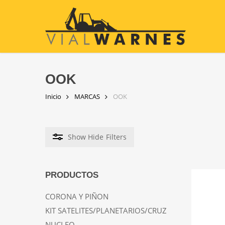
Skip
to
main
content
OOK
Inicio
MARCAS
OOK
Show
Hide
Filters
PRODUCTOS
CORONA Y PIÑON
KIT SATELITES/PLANETARIOS/CRUZ
NUCLEO