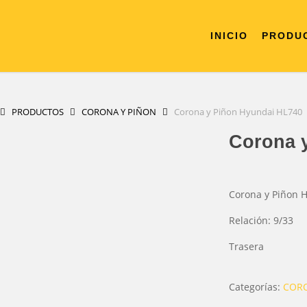
INICIO
PRODU
PRODUCTOS
CORONA Y PIÑON
Corona y Piñon Hyundai HL740
Corona y
Corona y Piñon 
Relación: 9/33
Trasera
Categorías:
CORO