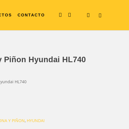
Facebook
Instagram
search
CTOS
CONTACTO
 Piñon Hyundai HL740
Hyundai HL740
NA Y PIÑON
,
HYUNDAI