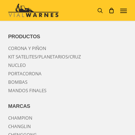
Skip
Menu
to
main
search
content
PRODUCTOS
CORONA Y PIÑON
KIT SATELITES/PLANETARIOS/CRUZ
NUCLEO
PORTACORONA
BOMBAS
MANDOS FINALES
MARCAS
CHAMPION
CHANGLIN
CHENGGONG