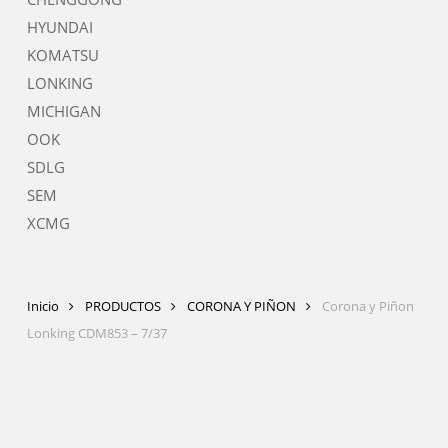
HYUNDAI
KOMATSU
LONKING
MICHIGAN
OOK
SDLG
SEM
XCMG
Inicio
PRODUCTOS
CORONA Y PIÑON
Corona y Piñon
Lonking CDM853 – 7/37