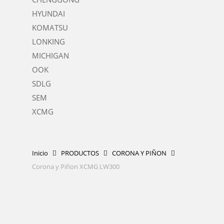
HYUNDAI
KOMATSU
LONKING
MICHIGAN
OOK
SDLG
SEM
XCMG
Inicio
PRODUCTOS
CORONA Y PIÑON
Corona y Piñon XCMG LW300