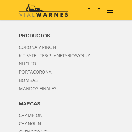
Skip
Menu
to
main
search
content
PRODUCTOS
CORONA Y PIÑON
KIT SATELITES/PLANETARIOS/CRUZ
NUCLEO
PORTACORONA
BOMBAS
MANDOS FINALES
MARCAS
CHAMPION
CHANGLIN
CHENGGONG