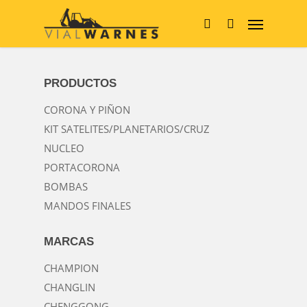
Skip
Menu
to
main
search
content
PRODUCTOS
CORONA Y PIÑON
KIT SATELITES/PLANETARIOS/CRUZ
NUCLEO
PORTACORONA
BOMBAS
MANDOS FINALES
MARCAS
CHAMPION
CHANGLIN
CHENGGONG